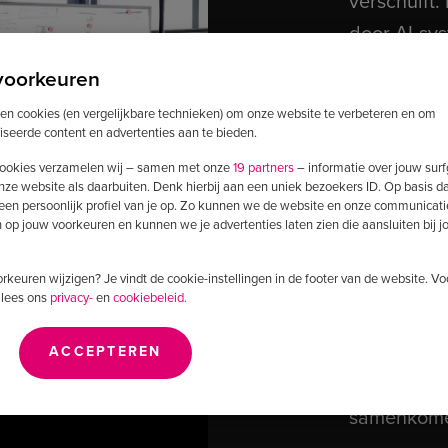
verschuift
door AI-sy
echte busi
voorkeuren
ken cookies (en vergelijkbare technieken) om onze website te verbeteren en om
Wij helpen 
iseerde content en advertenties aan te bieden.
data en te
ookies verzamelen wij – samen met onze
19 partners
– informatie over jouw sur
nze website als daarbuiten. Denk hierbij aan een uniek bezoekers ID. Op basis d
continu st
 een persoonlijk profiel van je op. Zo kunnen we de website en onze communicati
op jouw voorkeuren en kunnen we je advertenties laten zien die aansluiten bij 
Wij zijn A
voorkeuren wijzigen? Je vindt de cookie-instellingen in de footer van de website. V
dan 140 cr
 lees ons
privacy-
en
cookiebeleid.
transforme
maken wij 
ACCEPTEREN
bouwen sys
samenkomen