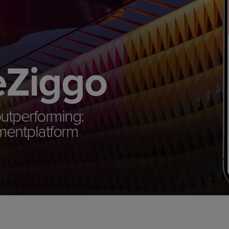
eZiggo
utperforming:
tmentplatform