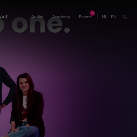
act
Audits
Academy
Events
NL
EN