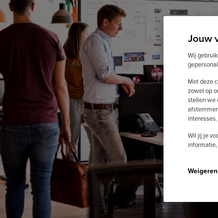
Jouw 
Wij gebrui
gepersonal
Met deze c
zowel op o
stellen we
afstemmen 
interesses.
Wil jij je 
informatie,
Weigeren