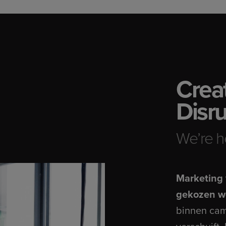
Creat
Disru
We’re h
Marketing 
gekozen w
binnen cam